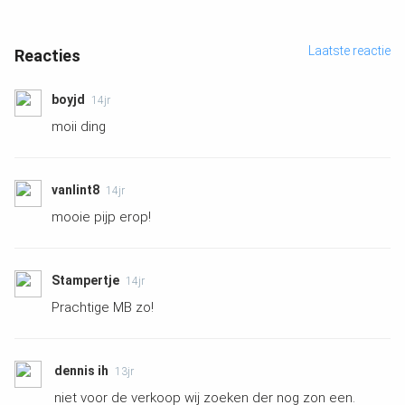
Laatste reactie
Reacties
boyjd
14jr
moii ding
vanlint8
14jr
mooie pijp erop!
Stampertje
14jr
Prachtige MB zo!
dennis ih
13jr
niet voor de verkoop wij zoeken der nog zon een.