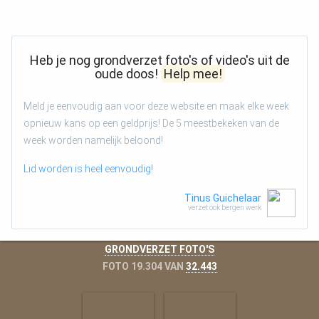
Heb je nog grondverzet foto's of video's uit de
oude doos!
Help mee!
Meld je eenvoudig aan voor deze website en maak elke week
opnieuw kans op een geldprijs! De 5 meestbekeken van de
week worden namelijk beloond!
Lid worden is heel eenvoudig!
Tinus Guichelaar
verzet ook bergen werk
GRONDVERZET FOTO'S
FOTO 19.304 VAN
32.443