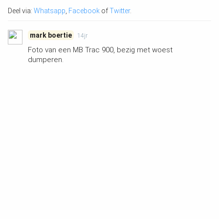
Deel via:
Whatsapp
,
Facebook
of
Twitter
.
mark boertie
14jr
Foto van een MB Trac 900, bezig met woest
dumperen.