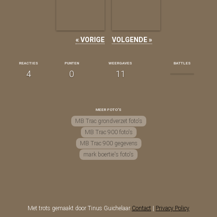
« VORIGE
VOLGENDE »
REACTIES
PUNTEN
WEERGAVES
BATTLES
4
0
11
MEER FOTO'S
MB Trac grondverzet foto's
MB Trac 900 foto's
MB Trac 900 gegevens
mark boertie's foto's
Met trots gemaakt door Tinus Guichelaar
Contact
|
Privacy Policy