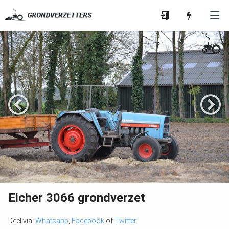
Eicher 3066 grondverzet
Deel via:
Whatsapp
,
Facebook
of
Twitter
.