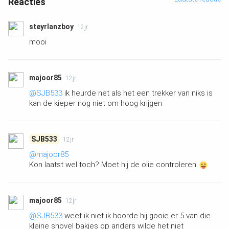
Reacties
steyrlanzboy
12jr
mooi
majoor85
12jr
@SJB533
ik heurde net als het een trekker van niks is
kan de kieper nog niet om hoog krijgen
SJB533
12jr
@majoor85
Kon laatst wel toch? Moet hij de olie controleren
majoor85
12jr
@SJB533
weet ik niet ik hoorde hij gooie er 5 van die
kleine shovel bakjes op anders wilde het niet