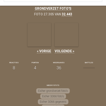
GRONDVERZET FOTO'S
FOTO 27.305 VAN
32.443
« VORIGE
VOLGENDE »
REACTIES
PUNTEN
WEERGAVES
BATTLES
8
4
36
MEER FOTO'S
Eicher grondverzet foto's
Eicher 3066 foto's
Eicher 3066 gegevens