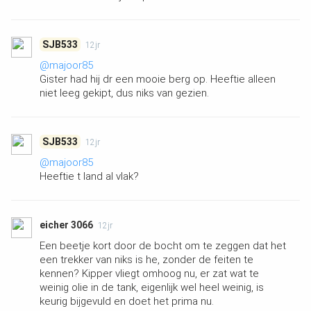
SJB533
12jr
@majoor85
Gister had hij dr een mooie berg op. Heeftie alleen
niet leeg gekipt, dus niks van gezien.
SJB533
12jr
@majoor85
Heeftie t land al vlak?
eicher 3066
12jr
Een beetje kort door de bocht om te zeggen dat het
een trekker van niks is he, zonder de feiten te
kennen? Kipper vliegt omhoog nu, er zat wat te
weinig olie in de tank, eigenlijk wel heel weinig, is
keurig bijgevuld en doet het prima nu.