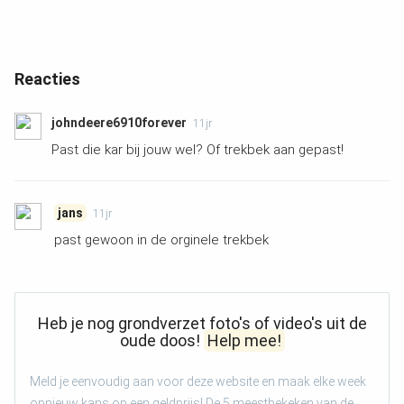
Reacties
johndeere6910forever
11jr
Past die kar bij jouw wel? Of trekbek aan gepast!
jans
11jr
past gewoon in de orginele trekbek
Heb je nog grondverzet foto's of video's uit de
oude doos!
Help mee!
Meld je eenvoudig aan voor deze website en maak elke week
opnieuw kans op een geldprijs! De 5 meestbekeken van de