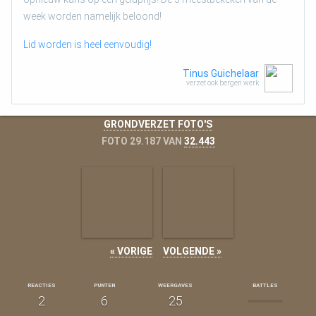
week worden namelijk beloond!
Lid worden is heel eenvoudig!
Tinus Guichelaar
verzet ook bergen werk
GRONDVERZET FOTO'S
FOTO 29.187 VAN
32.443
« VORIGE
VOLGENDE »
REACTIES
PUNTEN
WEERGAVES
BATTLES
2
6
25