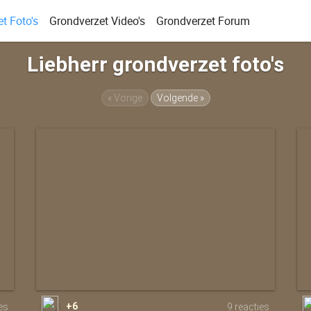
t Foto's
Grondverzet Video's
Grondverzet Forum
Liebherr grondverzet foto's
« Vorige
Volgende »
+6
es
9 reacties