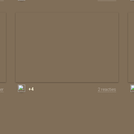
+4
er
2 reacties