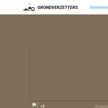
Grondverze
+5
20 reacti