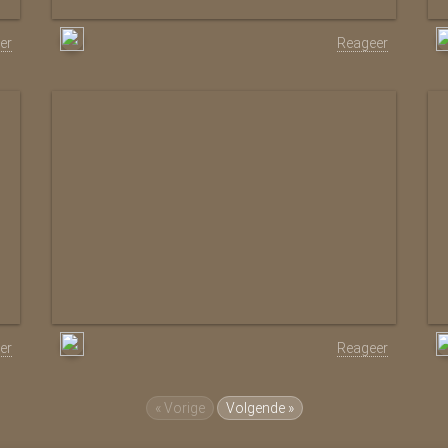
er
Reageer
er
Reageer
« Vorige
Volgende »