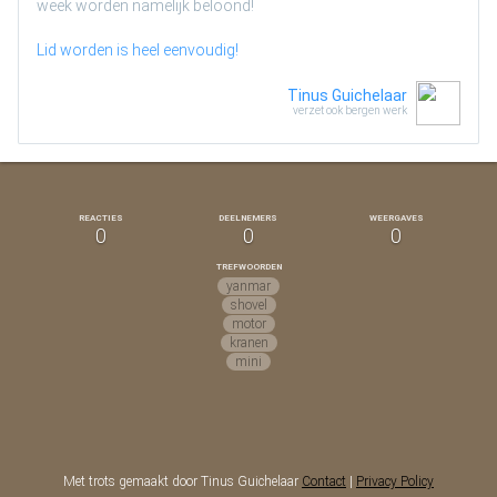
week worden namelijk beloond!
Lid worden is heel eenvoudig!
Tinus Guichelaar
verzet ook bergen werk
REACTIES
DEELNEMERS
WEERGAVES
0
0
0
TREFWOORDEN
yanmar
shovel
motor
kranen
mini
Met trots gemaakt door Tinus Guichelaar
Contact
|
Privacy Policy